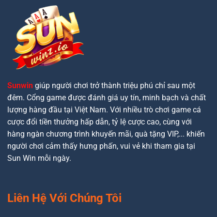
Sunwin
giúp người chơi trở thành triệu phú chỉ sau một
đêm. Cổng game được đánh giá uy tín, minh bạch và chất
lượng hàng đầu tại Việt Nam. Với nhiều trò chơi game cá
cược đổi tiền thưởng hấp dẫn, tỷ lệ cược cao, cùng với
hàng ngàn chương trình khuyến mãi, quà tặng VIP,... khiến
người chơi cảm thấy hưng phấn, vui vẻ khi tham gia tại
Sun Win mỗi ngày.
Liên Hệ Với Chúng Tôi