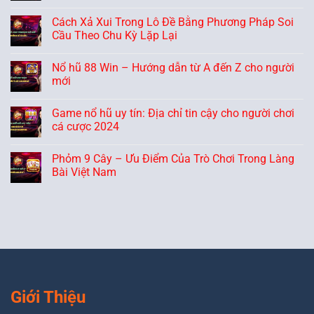
Cách Xả Xui Trong Lô Đề Bằng Phương Pháp Soi
Cầu Theo Chu Kỳ Lặp Lại
Nổ hũ 88 Win – Hướng dẫn từ A đến Z cho người
mới
Game nổ hũ uy tín: Địa chỉ tin cậy cho người chơi
cá cược 2024
Phỏm 9 Cây – Ưu Điểm Của Trò Chơi Trong Làng
Bài Việt Nam
Giới Thiệu