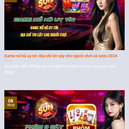
Game nổ hũ uy tín: Địa chỉ tin cậy cho người chơi cá cược 2024
Khi nhắc đến những trò chơi giải trí online thu hút sự quan tâm
đông...
08
Th12