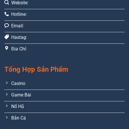
Website:
Hotline:
Email:
Hastag:
Địa Chỉ:
Tổng Hợp Sản Phẩm
Casino
Game Bài
Nổ Hũ
Bắn Cá